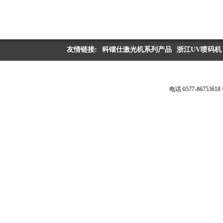
友情链接:
科镭仕激光机系列产品
浙江UV喷码机
电话:0577-867536