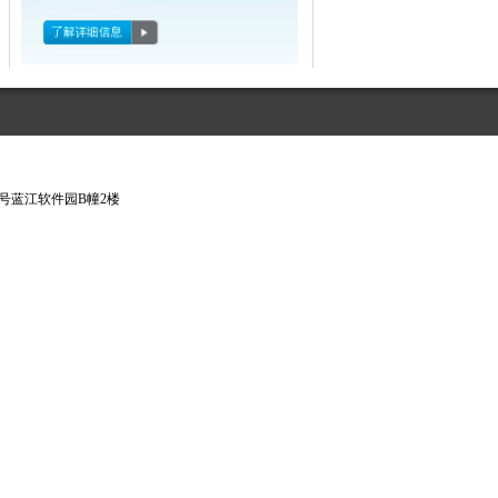
江路188号蓝江软件园B幢2楼