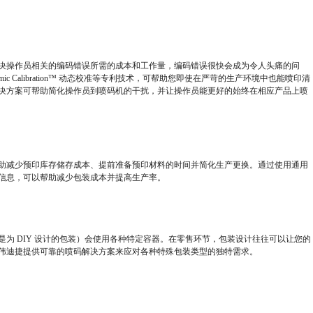
决操作员相关的编码错误所需的成本和工作量，编码错误很快会成为令人头痛的问
namic Calibration™ 动态校准等专利技术，可帮助您即使在严苛的生产环境中也能喷印清
决方案可帮助简化操作员到喷码机的干扰，并让操作员能更好的始终在相应产品上喷
助减少预印库存储存成本、提前准备预印材料的时间并简化生产更换。通过使用通用
信息，可以帮助减少包装成本并提高生产率。
为 DIY 设计的包装）会使用各种特定容器。在零售环节，包装设计往往可以让您的
伟迪捷提供可靠的喷码解决方案来应对各种特殊包装类型的独特需求。