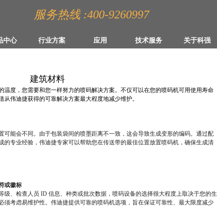
服务热线 :400-9260997
品中心
行业方案
应用
技术服务
关于科强
建筑材料
的温度，您需要和您一样努力的喷码解决方案。不仅可以在您的喷码机可用使用寿命
借从伟迪捷获得的可靠解决方案最大程度地减少维护。
置可能会不同。由于包装袋间的喷墨距离不一致，这会导致生成变形的编码。通过配
成的专业经验，伟迪捷专家可以帮助您在传送带的最佳位置放置喷码机，确保生成清
符或徽标
级、检查人员 ID 信息、种类或批次数据，喷码设备的选择很大程度上取决于您的
必须考虑易维护性。伟迪捷提供可靠的喷码机选项，旨在保证可靠性、最大限度减少