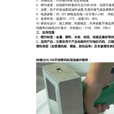
5
、存储信息：可存储
500
条
信息和图案
6
、喷印速度：在线喷印时最高可达
35
米
/
分钟，且喷印速
7
、油墨：快干环保油墨或油性油墨
,
无需外接气源及稀释
8
、电源参数：
DC 16V
锂电池充电一次可用八小时
，待机
9
、使用环境：温度
0
℃
- 37
℃；湿度
10% - 80%
10.
模块化设计，做工精细，性能稳定；长寿命数字液晶
同频率闪烁指示灯显示；外部接口：
USB
、
DB9
、
DB15
三、应用范围
1、喷印材质：金属、塑料、木材、铝箔、纸箱及建材等
2、适用产品：主要应用于产品包装时打印地区代码、日
透性表面（如普通纸箱、模板、纺织品等）及非渗透性表
科镭仕HU360手持喷码机现场操作图样：