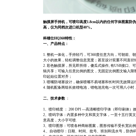
触摸屏手持机，可喷印高度1.8cm以内的任何字体图案防
高，仅为同档次进口机型40%。
科镭仕HQ360特性：
一、产品特点：
1.
整机一体化，手持轻巧，可
360
度任意方向，可朝前、
大小的效果，轻松调整信息宽度；甚至设计双重不同直径
2.
彩色触摸屏，所见即所得，傻瓜式操作
,
有
USB
接口、
辑共享；可输入任意比例的图文，无固定比例图文输入限
印起始位置对齐；
3.
喷嘴防堵塞设计，确保喷嘴不易堵塞和长时间无故障运
4.
随机配备两组长效锂电池，锂电池充电一次可用八小时
二、技术参数
：
1
、喷印精度
：
200 DPI ---
高清晰喷印字体（即印刷体）
2
、喷码字体：内置多种中文和英文字体，一至十五行英
意高度，大小字可喷
.
3
、喷印图形：可喷各种商标图案，图形传输不受长宽比
4.
、自动喷印：日期、时间、批号、班别和流水号，防伪