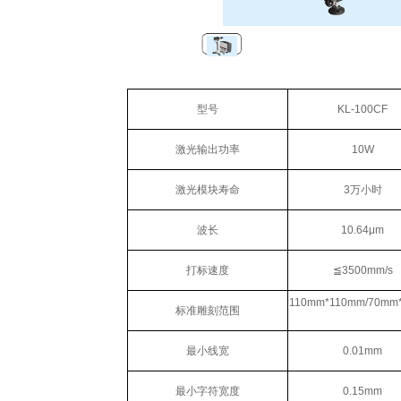
型号
KL-100CF
激光输出功率
10W
激光模块寿命
3万小时
波长
10.64μm
打标速度
≦3500mm/s
110mm*110mm/70mm
标准雕刻范围
最小线宽
0.01mm
最小字符宽度
0.15mm