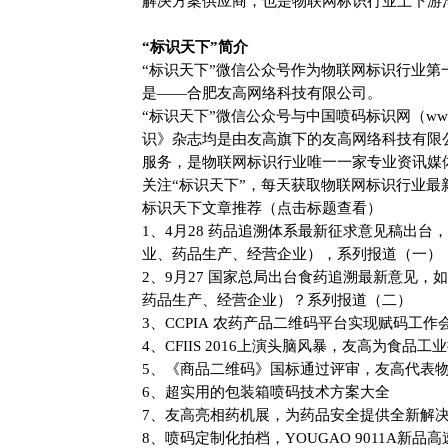
解决方案供应商，也是物联网标识行业上下游
“标识天下”简介
“标识天下”微信公众号作为物联网标识行业第
是——合肥友高网络科技有限公司。
“标识天下”微信公众号与中国喷码标识网（www.
识》杂志均是由友高旗下的友高网络科技有限
服务，是物联网标识行业唯一一家专业资讯媒
关注“标识天下”，每天获取物联网标识行业最
标识天下文章推荐（点击标题查看）
1、
4
月
28
药品追溯体系最新征求意见稿出台
业、药品生产、经营企业），系列报道（一）
2、
9
月
27
国家总局出台食药追溯最新意见，
药品生产、经营企业）？系列报道（二）
3、
CCPIA
农药产品二维码平台实现赋码工作
4、
CFIIS 2016
上演头脑风暴，友高为食品工业
5、《商品二维码》国标通过评审，友高代表
6、超实用的包装箱喷码技术方案大全
7、友高亮相药机展，为药品安全提供全新解
8、喷码定制化拍档，
YOUGAO 9011A
新品高