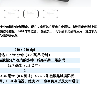
EK) 墨水而设计的创新的特制墨盒。现在，您可以在要求在金属箔、塑料和涂料纸上喷
的简易性。 8610 非常适合于 食品加工、化妆品和药品等应用，通过极为
和供应链信息。
240 x 240 dpi
高达
102
米
/
分钟（
333
英尺
/
分钟）
括数据矩阵在内的多种一维条码和二维条码
12.7
毫米（
0.5
英寸）
2
3.36
毫米（
8.4
英寸）
SVGA
彩色液晶触摸面板
网、
USB
存储器、优质
ZPL
命令仿真以及文本通信