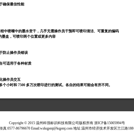
于确保最佳性能
™ 可防止生产中断过程中喷嘴中的墨水变干，几乎无需操作员干预即可喷印清洁、可重复的编码
寸）高的墨盒，可喷印两个位置或更多内容
于防止操作员错误
合可适用于各种材质
化操作员交互
0 多个小时和 7500 多万次喷印进行的测试。各自的结果可能会有所不同。
Copyright © 2015 温州科强标识科技有限公司版权所有 浙ICP备15005994号
18 传真:0577-86796670 Email:wzkqpmj@kqpmj.com 地址:温州市经济技术开发区兰