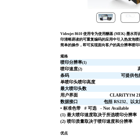
Videojet 8610 使用专为使用酮基 (M
印清晰易读的可重复编码的应用中引入热发泡喷墨
简单的操作，即可实现面向客户的高分辨率喷印
规格
喷印分辨率
(1)
喷印速度
(2)
条码
可提供包
单喷印头喷印高度
最大喷印头数
用户界面
CLARiTY
21
TM
数据接口
包括
RS232
、以太
•
标准色带
#
可选
- Not Available
(1)
最大喷印速度取决于所选喷印分辨率
(2)
喷印质量取决于喷印速度和分辨率
优点