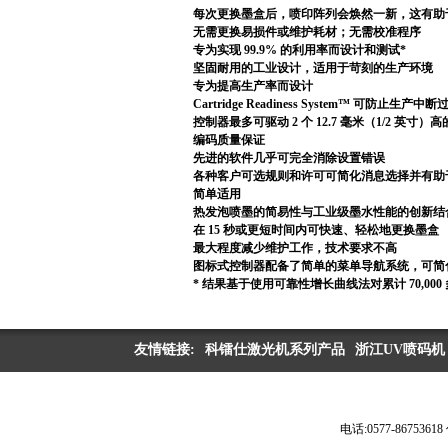
每次更换墨盒后，喷印阵列会焕然一新，这有助
无需更换易损件或维护耗材；无需校准程序
专为实现 99.9% 的利用率而设计和测试*
坚固耐用的工业设计，适用于苛刻的生产环境
专为提高生产率而设计
Cartridge Readiness System
控制器最多可驱动 2 个 12.7 毫米（1/2 英
编码质量保证
先进的软件几乎可完全消除设置错误
各种客户可选规则和许可可简化消息选择并有助
简单适用
热发泡喷墨的简易性与工业级墨水性能的创新结
在 15 秒或更短时间内可快速、轻松地更换墨盒
最大程度减少维护工作，技术要求不高
图标式控制器配备了简单的菜单导航系统，可简
* 结果基于使用可靠性增长曲线法对累计 70,00
友情链接:
科镭仕激光机系列产品
浙江UV喷码机
电话:0577-867536