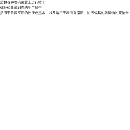
材质和各种喷码位置上进行喷印
码机轻松集成到您的生产线中
包括用于杀菌应用的热变色墨水，以及适用于表面有脂肪、油污或其他残留物的宠物食