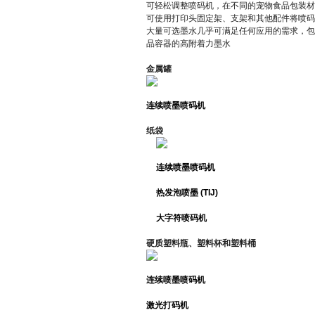
可轻松调整喷码机，在不同的宠物食品包装
可使用打印头固定架、支架和其他配件将喷
大量可选墨水几乎可满足任何应用的需求，
品容器的高附着力墨水
金属罐
连续喷墨喷码机
纸袋
连续喷墨喷码机
热发泡喷墨 (TIJ)
大字符喷码机
硬质塑料瓶、塑料杯和塑料桶
连续喷墨喷码机
激光打码机