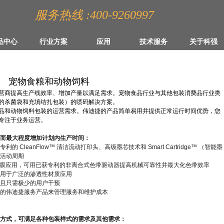
服务热线 :400-9260997
品中心
行业方案
应用
技术服务
关于科强
宠物食粮和动物饲料
营商提高生产线效率、增加产量以满足需求。宠物食品行业与其他包装消费品行业类
的杀菌袋和充填结扎包装）的喷码解决方案。
品和动物饲料包装的运营需求。伟迪捷的产品简单易用并提供正常运行时间优势，您
专注于业务运营。
从而最大程度增加计划内生产时间：
leanFlow™ 清洁流动打印头、高级墨芯技术和 Smart Cartridge™ （智能墨
护活动周期
膜应用，可用已获专利的非离合式色带驱动器提高机械可靠性并最大化色带效率
适用于广泛的渗透性材质应用
，且只需极少的用户干预
本的伟迪捷服务产品来管理服务和维护成本
种方式，可满足各种包装样式的需求及其他需求：