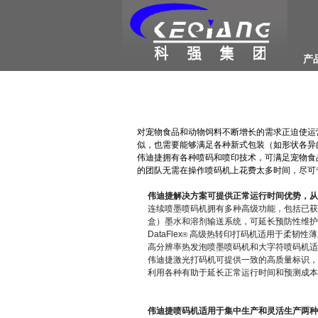
产
对宠物食品和动物饲料不断增长的需求正迫使运
似，也需要能够满足各种新式包装（如形状各异
伟迪捷拥有各种喷码和喷印技术，可满足宠物食
的团队无需在操作喷码机上花费太多时间，尽可
伟迪捷解决方案可提供正常运行时间优势，
连续喷墨喷码机拥有多种高级功能，包括已获专利的 C
盒）墨水和溶剂输送系统，可延长预防性维
DataFlex
高级热转印打码机适用于柔韧性薄
®
高分辨率热发泡喷墨喷码机和大字符喷码机
伟迪捷激光打码机可提供一致的高质量标识
利用各种有助于延长正常运行时间和预测成
伟迪捷喷码机适用于集中生产和灵活生产两